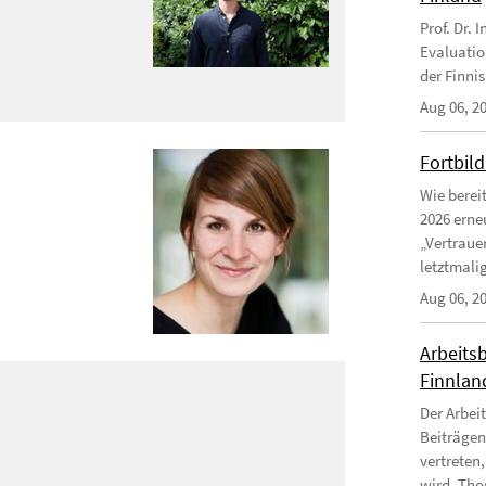
Prof. Dr.
Evaluatio
der Finni
Aug 06, 2
Fortbil
Wie berei
2026 erne
„Vertraue
letztmalig
Aug 06, 2
Arbeitsb
Finnland
Der Arbei
Beiträgen
vertreten,
wird. Tho