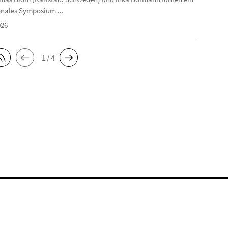
onales Symposium ...
026
1 / 4