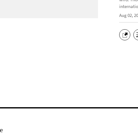
internati
Aug 02, 2
e