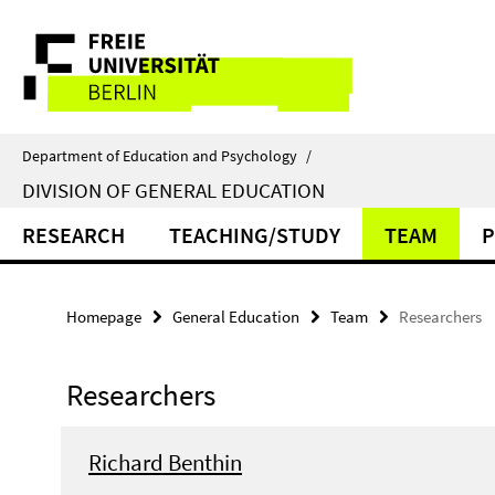
Springe
Service
direkt
zu
Navigation
Inhalt
Department of Education and Psychology
/
DIVISION OF GENERAL EDUCATION
RESEARCH
TEACHING/STUDY
TEAM
P
Homepage
General Education
Team
Researchers
Researchers
Richard Benthin