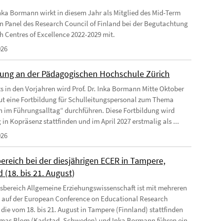
 Inka Bormann wirkt in diesem Jahr als Mitglied des Mid-Term
n Panel des Research Council of Finland bei der Begutachtung
sh Centres of Excellence 2022-2029 mit.
026
dung an der Pädagogischen Hochschule Zürich
ts in den Vorjahren wird Prof. Dr. Inka Bormann Mitte Oktober
ut eine Fortbildung für Schulleitungspersonal zum Thema
n im Führungsalltag“ durchführen. Diese Fortbildung wird
 in Kopräsenz stattfinden und im April 2027 erstmalig als ...
026
ereich bei der diesjährigen ECER in Tampere,
 (18. bis 21. August)
tsbereich Allgemeine Erziehungswissenschaft ist mit mehreren
 auf der European Conference on Educational Research
 die vom 18. bis 21. August in Tampere (Finnland) stattfinden
mas Blom (Karlstad, Schweden) und Inka Bormann führen ein