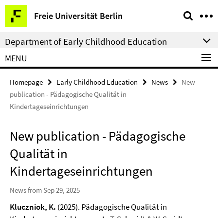
Springe
Service
Freie Universität Berlin
direkt
Navigation
zu
Department of Early Childhood Education
Inhalt
MENU
Homepage
Early Childhood Education
News
New
publication - Pädagogische Qualität in
Kindertageseinrichtungen
New publication - Pädagogische
Qualität in
Kindertageseinrichtungen
News from Sep 29, 2025
Kluczniok, K.
(2025). Pädagogische Qualität in