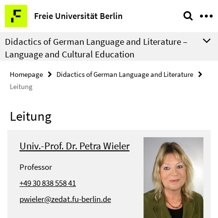
Springe
Service
Freie Universität Berlin
direkt
Navigation
zu
Didactics of German Language and Literature –
Inhalt
Language and Cultural Education
Homepage
Didactics of German Language and Literature
Leitung
Leitung
Univ.-Prof. Dr. Petra Wieler
Professor
+49 30 838 558 41
pwieler@zedat.fu-berlin.de