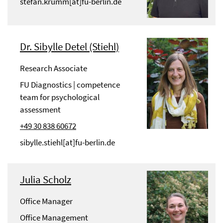
stefan.krumm[at]fu-berlin.de
Dr. Sibylle Detel (Stiehl)
Research Associate
FU Diagnostics | competence
team for psychological
assessment
+49 30 838 60672
sibylle.stiehl[at]fu-berlin.de
Julia Scholz
Office Manager
Office Management