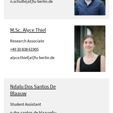
n.schulte[at]fu-berlin.de
M.Sc. Alyce Thiel
Research Associate
+49 30 838 61905
alyce.thiel[at]fu-berlin.de
Ndalu Dos Santos De
Blaauw
Student Assistant
n.dos.santos.de.blaauwfu-