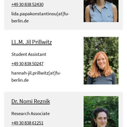
+49 30 838 52430
lida.papakonstantinou[at]fu-
berlin.de
LL.M. Jil Prillwitz
Student Assistant
+49 30 838 50247
hannah-jil.prillwitz[at]fu-
berlin.de
Dr. Nomi Reznik
Research Associate
+49 30 838 61251