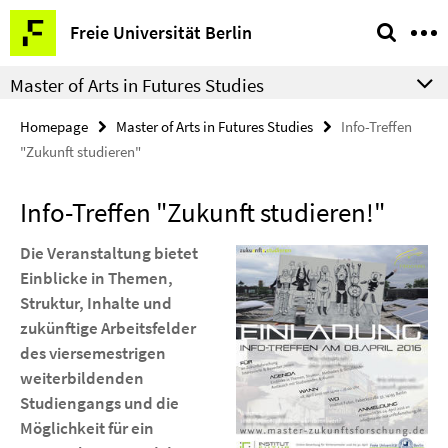
Springe
Service
Freie Universität Berlin
direkt
Navigation
zu
Master of Arts in Futures Studies
Inhalt
Homepage
Master of Arts in Futures Studies
Info-Treffen
"Zukunft studieren"
Info-Treffen "Zukunft studieren!"
Die Veranstaltung bietet
Einblicke in Themen,
Struktur, Inhalte und
zukünftige Arbeitsfelder
des viersemestrigen
weiterbildenden
Studiengangs und die
Möglichkeit für ein