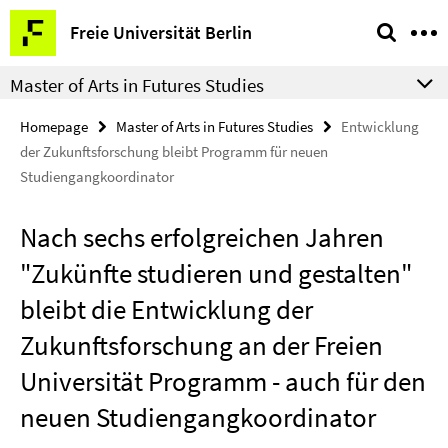
Springe
Service
Freie Universität Berlin
direkt
Navigation
zu
Master of Arts in Futures Studies
Inhalt
Homepage
Master of Arts in Futures Studies
Entwicklung
der Zukunftsforschung bleibt Programm für neuen
Studiengangkoordinator
Nach sechs erfolgreichen Jahren
"Zukünfte studieren und gestalten"
bleibt die Entwicklung der
Zukunftsforschung an der Freien
Universität Programm - auch für den
neuen Studiengangkoordinator