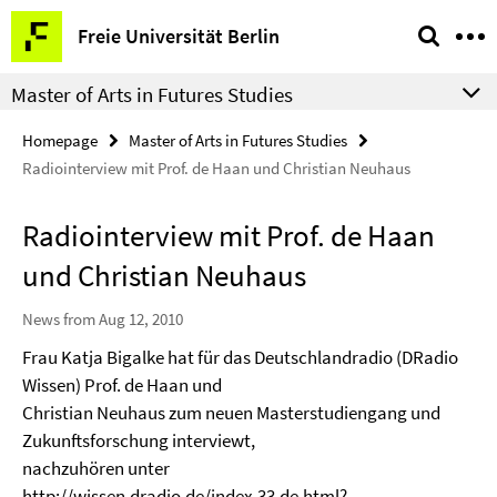
Springe
Service
Freie Universität Berlin
direkt
Navigation
zu
Master of Arts in Futures Studies
Inhalt
Homepage
Master of Arts in Futures Studies
Radiointerview mit Prof. de Haan und Christian Neuhaus
Radiointerview mit Prof. de Haan
und Christian Neuhaus
News from Aug 12, 2010
Frau Katja Bigalke hat für das Deutschlandradio (DRadio
Wissen) Prof. de Haan und
Christian Neuhaus zum neuen Masterstudiengang und
Zukunftsforschung interviewt,
nachzuhören unter
http://wissen.dradio.de/index.33.de.html?