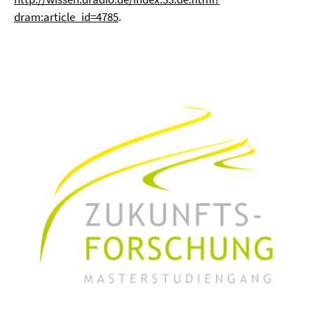
dram:article_id=4785
.