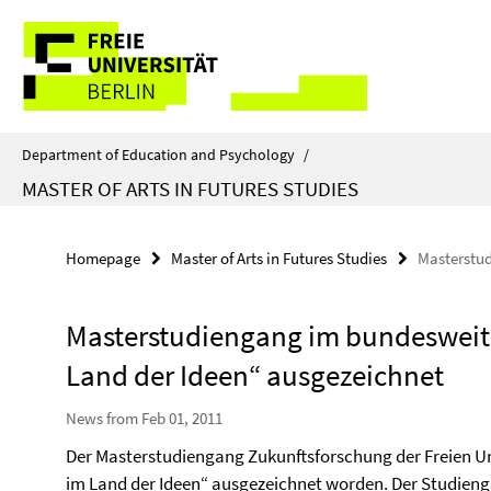
Springe
Service
direkt
zu
Navigation
Inhalt
Department of Education and Psychology
/
MASTER OF ARTS IN FUTURES STUDIES
Homepage
Master of Arts in Futures Studies
Masterstud
Masterstudiengang im bundesweit
Land der Ideen“ ausgezeichnet
News from Feb 01, 2011
Der Masterstudiengang Zukunftsforschung der Freien Uni
im Land der Ideen“ ausgezeichnet worden. Der Studien