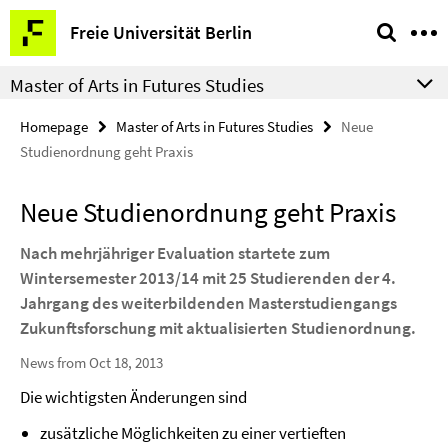
Springe
Service
Freie Universität Berlin
direkt
Navigation
zu
Master of Arts in Futures Studies
Inhalt
Homepage
Master of Arts in Futures Studies
Neue
Studienordnung geht Praxis
Neue Studienordnung geht Praxis
Nach mehrjähriger Evaluation startete zum
Wintersemester 2013/14 mit 25 Studierenden der 4.
Jahrgang des weiterbildenden Masterstudiengangs
Zukunftsforschung mit aktualisierten Studienordnung.
News from Oct 18, 2013
Die wichtigsten Änderungen sind
zusätzliche Möglichkeiten zu einer vertieften