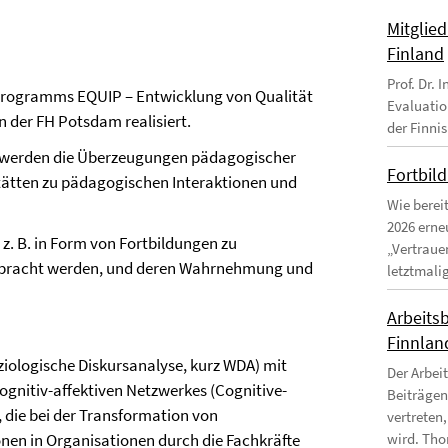
Mitglie
Finland
Prof. Dr.
programms EQUIP – Entwicklung von Qualität
Evaluatio
an der FH Potsdam realisiert.
der Finni
n werden die Überzeugungen pädagogischer
Fortbil
tätten zu pädagogischen Interaktionen und
Wie berei
2026 erne
. B. in Form von Fortbildungen zu
„Vertraue
gebracht werden, und deren Wahrnehmung und
letztmalig
Arbeitsb
Finnland
ziologische Diskursanalyse, kurz WDA) mit
Der Arbei
ognitiv-affektiven Netzwerkes (Cognitive-
Beiträgen
 die bei der Transformation von
vertreten,
onen in Organisationen durch die Fachkräfte
wird. Tho