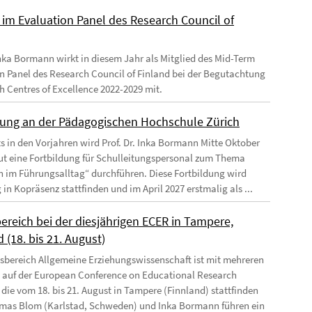
d im Evaluation Panel des Research Council of
 Inka Bormann wirkt in diesem Jahr als Mitglied des Mid-Term
n Panel des Research Council of Finland bei der Begutachtung
sh Centres of Excellence 2022-2029 mit.
dung an der Pädagogischen Hochschule Zürich
ts in den Vorjahren wird Prof. Dr. Inka Bormann Mitte Oktober
ut eine Fortbildung für Schulleitungspersonal zum Thema
n im Führungsalltag“ durchführen. Diese Fortbildung wird
 in Kopräsenz stattfinden und im April 2027 erstmalig als ...
ereich bei der diesjährigen ECER in Tampere,
 (18. bis 21. August)
tsbereich Allgemeine Erziehungswissenschaft ist mit mehreren
 auf der European Conference on Educational Research
 die vom 18. bis 21. August in Tampere (Finnland) stattfinden
mas Blom (Karlstad, Schweden) und Inka Bormann führen ein