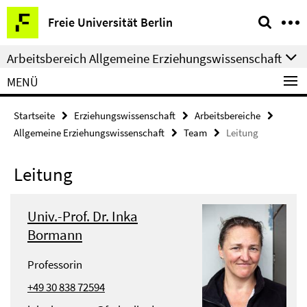
Springe
Service-
Freie Universität Berlin
direkt
Navigation
zu
Arbeitsbereich Allgemeine Erziehungswissenschaft
Inhalt
MENÜ
Startseite
Erziehungswissenschaft
Arbeitsbereiche
Allgemeine Erziehungswissenschaft
Team
Leitung
Leitung
Univ.-Prof. Dr. Inka
Bormann
Professorin
+49 30 838 72594