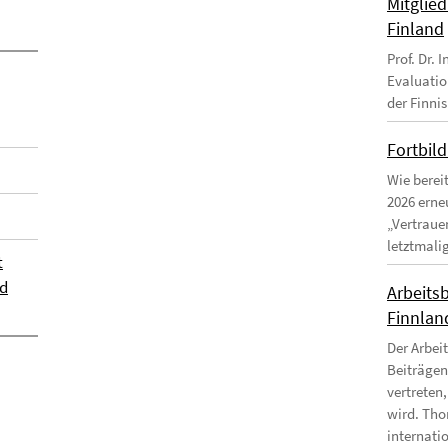
Mitglie
Finland
Prof. Dr.
Evaluatio
der Finni
Fortbil
Wie berei
2026 erne
„Vertraue
letztmalig
t
nd
Arbeitsb
Finnland
Der Arbei
Beiträgen
vertreten,
wird. Tho
internati