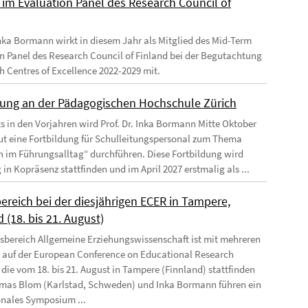
d im Evaluation Panel des Research Council of
 Inka Bormann wirkt in diesem Jahr als Mitglied des Mid-Term
n Panel des Research Council of Finland bei der Begutachtung
sh Centres of Excellence 2022-2029 mit.
dung an der Pädagogischen Hochschule Zürich
ts in den Vorjahren wird Prof. Dr. Inka Bormann Mitte Oktober
ut eine Fortbildung für Schulleitungspersonal zum Thema
n im Führungsalltag“ durchführen. Diese Fortbildung wird
 in Kopräsenz stattfinden und im April 2027 erstmalig als ...
ereich bei der diesjährigen ECER in Tampere,
 (18. bis 21. August)
tsbereich Allgemeine Erziehungswissenschaft ist mit mehreren
 auf der European Conference on Educational Research
 die vom 18. bis 21. August in Tampere (Finnland) stattfinden
mas Blom (Karlstad, Schweden) und Inka Bormann führen ein
onales Symposium ...