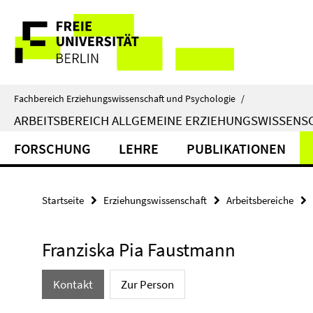
Springe
Service-
direkt
zu
Navigation
Inhalt
Fachbereich Erziehungswissenschaft und Psychologie
/
ARBEITSBEREICH ALLGEMEINE ERZIEHUNGSWISSENS
FORSCHUNG
LEHRE
PUBLIKATIONEN
Startseite
Erziehungswissenschaft
Arbeitsbereiche
Franziska Pia Faustmann
Kontakt
Zur Person