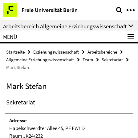
Springe
Service-
Freie Universität Berlin
direkt
Navigation
zu
Arbeitsbereich Allgemeine Erziehungswissenschaft
Inhalt
MENÜ
Startseite
Erziehungswissenschaft
Arbeitsbereiche
Allgemeine Erziehungswissenschaft
Team
Sekretariat
Mark Stefan
Mark Stefan
Sekretariat
Adresse
Habelschwerdter Allee 45, PF EWI 12
Raum JK24/232