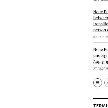
Neue Pub
between
transit
person 
02.07.202
Neue Pub
undergr
Applyin
27.03.202
TERMI