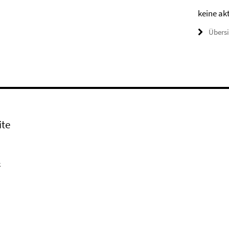
keine ak
Übers
ite
k