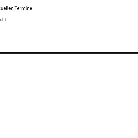
tuellen Termine
icht