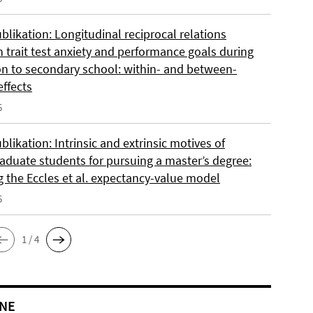
likation: Longitudinal reciprocal relations
 trait test anxiety and performance goals during
ion to secondary school: within- and between-
effects
5
likation: Intrinsic and extrinsic motives of
aduate students for pursuing a master’s degree:
g the Eccles et al. expectancy-value model
5
1 / 4
NE