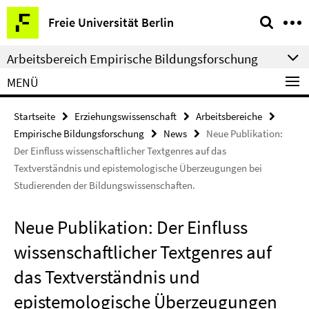
Springe
Service-
Freie Universität Berlin
direkt
Navigation
zu
Arbeitsbereich Empirische Bildungsforschung
Inhalt
MENÜ
Startseite
Erziehungswissenschaft
Arbeitsbereiche
Empirische Bildungsforschung
News
Neue Publikation:
Der Einfluss wissenschaftlicher Textgenres auf das
Textverständnis und epistemologische Überzeugungen bei
Studierenden der Bildungswissenschaften.
Neue Publikation: Der Einfluss
wissenschaftlicher Textgenres auf
das Textverständnis und
epistemologische Überzeugungen