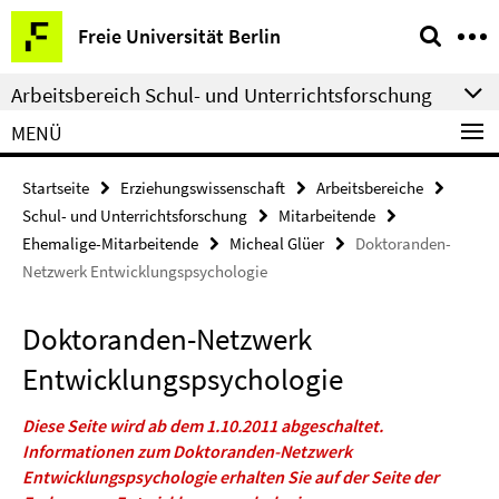
Springe
Service-
Freie Universität Berlin
direkt
Navigation
zu
Arbeitsbereich Schul- und Unterrichtsforschung
Inhalt
MENÜ
Startseite
Erziehungswissenschaft
Arbeitsbereiche
Schul- und Unterrichtsforschung
Mitarbeitende
Ehemalige-Mitarbeitende
Micheal Glüer
Doktoranden-
Netzwerk Entwicklungspsychologie
Doktoranden-Netzwerk
Entwicklungspsychologie
Diese Seite wird ab dem 1.10.2011 abgeschaltet.
Informationen zum Doktoranden-Netzwerk
Entwicklungspsychologie erhalten Sie auf der Seite der