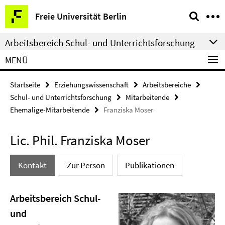
Springe
Service-
Freie Universität Berlin
direkt
Navigation
zu
Arbeitsbereich Schul- und Unterrichtsforschung
Inhalt
MENÜ
Startseite
Erziehungswissenschaft
Arbeitsbereiche
Schul- und Unterrichtsforschung
Mitarbeitende
Ehemalige-Mitarbeitende
Franziska Moser
Lic. Phil. Franziska Moser
Kontakt
Zur Person
Publikationen
Arbeitsbereich Schul-
und