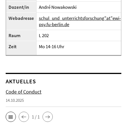
Dozent/in
André Nowakowski
Webadresse
schul_und_unterrichtsforschung"at"ewi-
psy.fu-berlin.de
Raum
L 202
Zeit
Mo 14-16 Uhr
AKTUELLES
Code of Conduct
14.10.2025
1 / 1