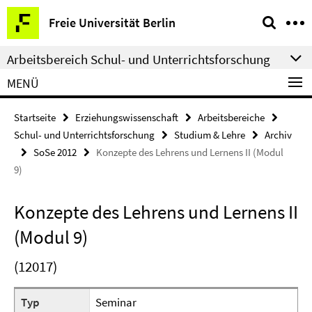
Springe
Service-
Freie Universität Berlin
direkt
Navigation
zu
Arbeitsbereich Schul- und Unterrichtsforschung
Inhalt
MENÜ
Startseite
Erziehungswissenschaft
Arbeitsbereiche
Schul- und Unterrichtsforschung
Studium & Lehre
Archiv
SoSe 2012
Konzepte des Lehrens und Lernens II (Modul
9)
Konzepte des Lehrens und Lernens II
(Modul 9)
(12017)
Typ
Seminar