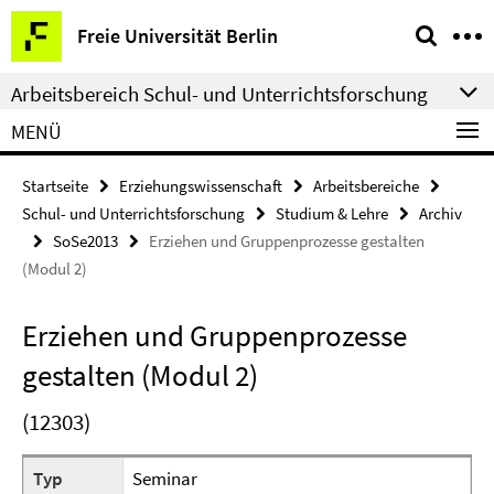
Springe
Service-
Freie Universität Berlin
direkt
Navigation
zu
Arbeitsbereich Schul- und Unterrichtsforschung
Inhalt
MENÜ
Startseite
Erziehungswissenschaft
Arbeitsbereiche
Schul- und Unterrichtsforschung
Studium & Lehre
Archiv
SoSe2013
Erziehen und Gruppenprozesse gestalten
(Modul 2)
Erziehen und Gruppenprozesse
gestalten (Modul 2)
(12303)
Typ
Seminar