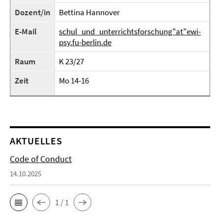
Dozent/in
Bettina Hannover
E-Mail
schul_und_unterrichtsforschung"at"ewi-
psy.fu-berlin.de
Raum
K 23/27
Zeit
Mo 14-16
AKTUELLES
Code of Conduct
14.10.2025
1 / 1