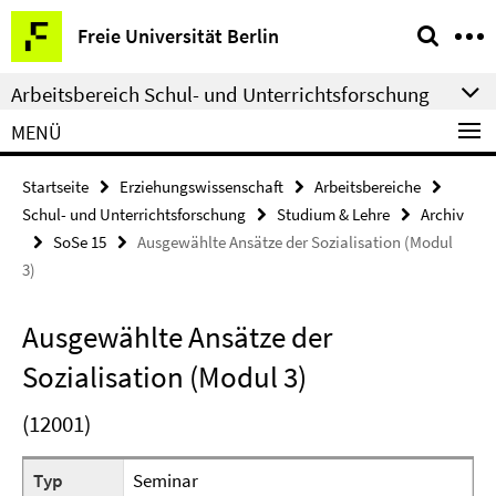
Springe
Service-
Freie Universität Berlin
direkt
Navigation
zu
Arbeitsbereich Schul- und Unterrichtsforschung
Inhalt
MENÜ
Startseite
Erziehungswissenschaft
Arbeitsbereiche
Schul- und Unterrichtsforschung
Studium & Lehre
Archiv
SoSe 15
Ausgewählte Ansätze der Sozialisation (Modul
3)
Ausgewählte Ansätze der
Sozialisation (Modul 3)
(12001)
Typ
Seminar