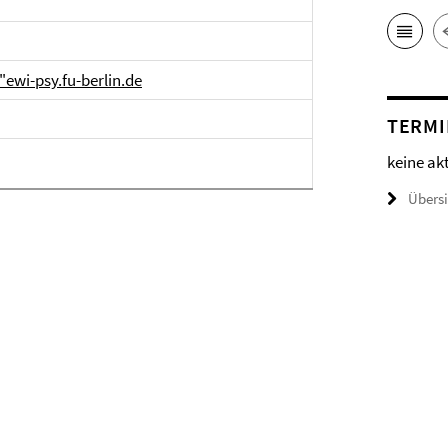
ewi-psy.fu-berlin.de
TERMI
keine ak
Übers