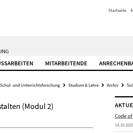
Startseite
M
HUNG
USSARBEITEN
MITARBEITENDE
ANRECHENBA
Schul- und Unterrichtsforschung
Studium & Lehre
Archiv
SoS
talten (Modul 2)
AKTUE
Code of
14.10.202