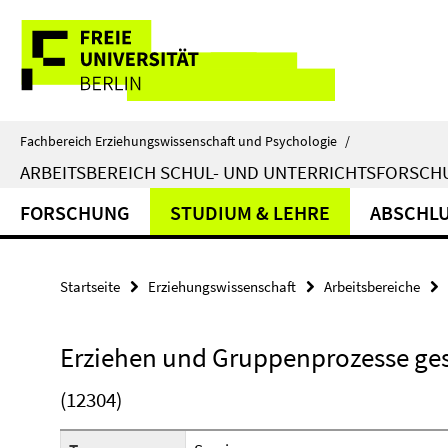
Springe
Service-
direkt
zu
Navigation
Inhalt
Fachbereich Erziehungswissenschaft und Psychologie
/
ARBEITSBEREICH SCHUL- UND UNTERRICHTSFORSC
FORSCHUNG
STUDIUM & LEHRE
ABSCHL
Startseite
Erziehungswissenschaft
Arbeitsbereiche
Erziehen und Gruppenprozesse ges
(12304)