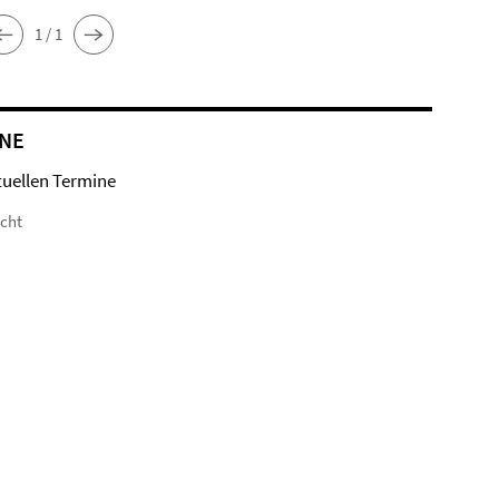
1 / 1
NE
tuellen Termine
icht