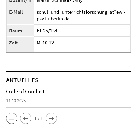
Dozent/in
Martin Schmidt-Daffy
E-Mail
schul_und_unterrichtsforschung"at"ewi-
psy.fu-berlin.de
Raum
KL 25/134
Zeit
Mi 10-12
AKTUELLES
Code of Conduct
14.10.2025
1 / 1