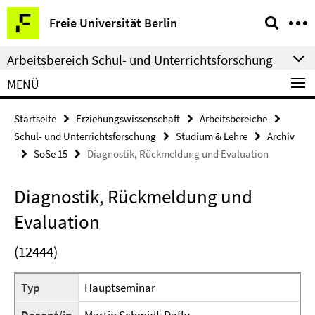
Springe
Service-
Freie Universität Berlin
direkt
Navigation
zu
Arbeitsbereich Schul- und Unterrichtsforschung
Inhalt
MENÜ
Startseite
Erziehungswissenschaft
Arbeitsbereiche
Schul- und Unterrichtsforschung
Studium & Lehre
Archiv
SoSe 15
Diagnostik, Rückmeldung und Evaluation
Diagnostik, Rückmeldung und
Evaluation
(12444)
Typ
Hauptseminar