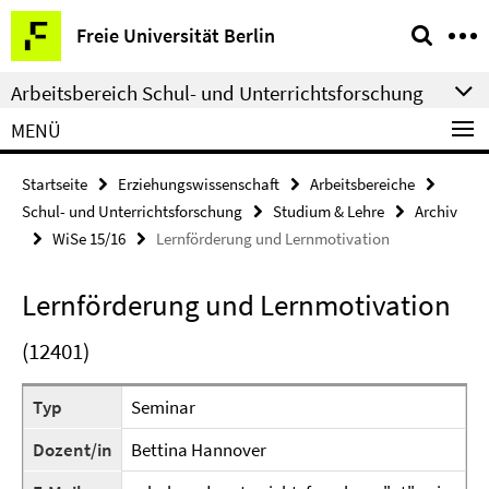
Springe
Service-
Freie Universität Berlin
direkt
Navigation
zu
Arbeitsbereich Schul- und Unterrichtsforschung
Inhalt
MENÜ
Startseite
Erziehungswissenschaft
Arbeitsbereiche
Schul- und Unterrichtsforschung
Studium & Lehre
Archiv
WiSe 15/16
Lernförderung und Lernmotivation
Lernförderung und Lernmotivation
(12401)
Typ
Seminar
Dozent/in
Bettina Hannover