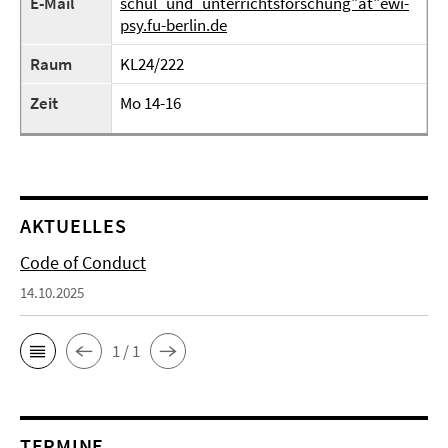
E-Mail
schul_und_unterrichtsforschung"at"ewi-
psy.fu-berlin.de
Raum
KL24/222
Zeit
Mo 14-16
AKTUELLES
Code of Conduct
14.10.2025
1 / 1
TERMINE