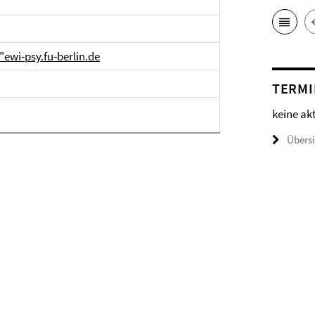
ewi-psy.fu-berlin.de
TERMI
keine ak
Übers