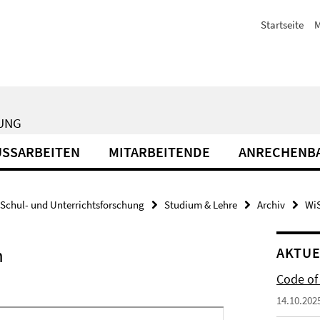
Startseite
M
HUNG
USSARBEITEN
MITARBEITENDE
ANRECHENBA
Schul- und Unterrichtsforschung
Studium & Lehre
Archiv
WiS
n
AKTUE
Code of
14.10.202