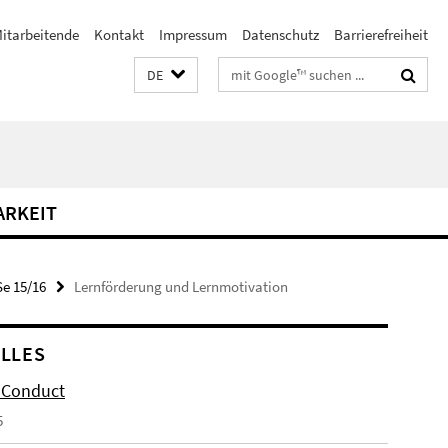
itarbeitende
Kontakt
Impressum
Datenschutz
Barrierefreiheit
Suchbegriffe
DE
RKEIT
e 15/16
Lernförderung und Lernmotivation
LLES
 Conduct
5