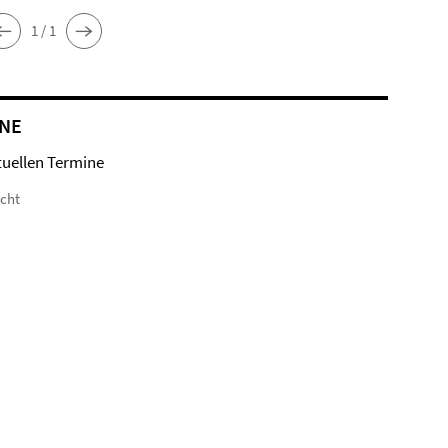
1 / 1
NE
tuellen Termine
icht