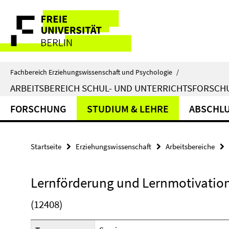
Springe
Service-
direkt
zu
Navigation
Inhalt
Fachbereich Erziehungswissenschaft und Psychologie
/
ARBEITSBEREICH SCHUL- UND UNTERRICHTSFORSC
FORSCHUNG
STUDIUM & LEHRE
ABSCHL
Startseite
Erziehungswissenschaft
Arbeitsbereiche
Lernförderung und Lernmotivatio
(12408)