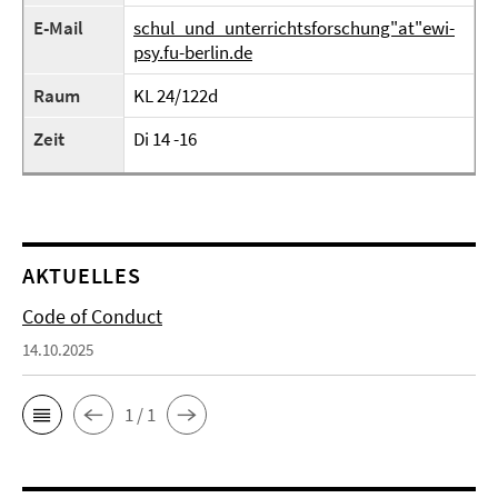
E-Mail
schul_und_unterrichtsforschung"at"ewi-
psy.fu-berlin.de
Raum
KL 24/122d
Zeit
Di 14 -16
AKTUELLES
Code of Conduct
14.10.2025
1 / 1