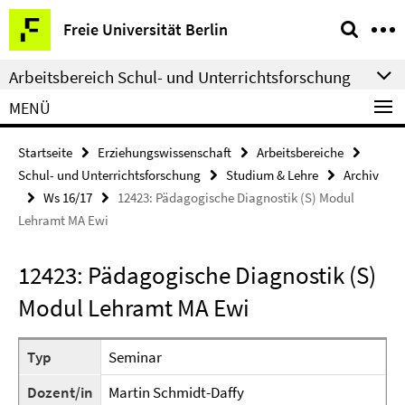
Springe
Service-
Freie Universität Berlin
direkt
Navigation
zu
Arbeitsbereich Schul- und Unterrichtsforschung
Inhalt
MENÜ
Startseite
Erziehungswissenschaft
Arbeitsbereiche
Schul- und Unterrichtsforschung
Studium & Lehre
Archiv
Ws 16/17
12423: Pädagogische Diagnostik (S) Modul
Lehramt MA Ewi
12423: Pädagogische Diagnostik (S)
Modul Lehramt MA Ewi
Typ
Seminar
Dozent/in
Martin Schmidt-Daffy