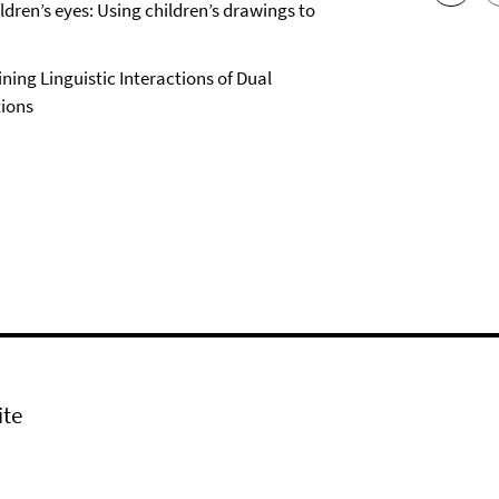
dren’s eyes: Using children’s drawings to
ing Linguistic Interactions of Dual
tions
ite