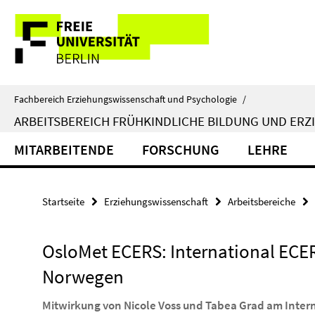
Springe
Service-
direkt
zu
Navigation
Inhalt
Fachbereich Erziehungswissenschaft und Psychologie
/
ARBEITSBEREICH FRÜHKINDLICHE BILDUNG UND ERZ
MITARBEITENDE
FORSCHUNG
LEHRE
Startseite
Erziehungswissenschaft
Arbeitsbereiche
OsloMet ECERS: International ECE
Norwegen
Mitwirkung von Nicole Voss und Tabea Grad am Inter