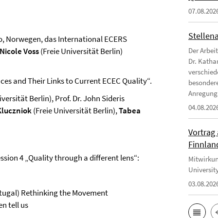
07.08.202
Stellen
slo, Norwegen, das International ECERS
Nicole Voss
(Freie Universität Berlin)
Der Arbei
Dr. Katha
verschied
ces and Their Links to Current ECEC Quality“.
besondere
Anregungs
versität Berlin), Prof. Dr. John Sideris
04.08.202
 Kluczniok
(Freie Universität Berlin),
Tabea
Vortrag 
Finnlan
ssion 4 „Quality through a different lens“:
Mitwirkun
University
03.08.202
ortugal) Rethinking the Movement
n tell us