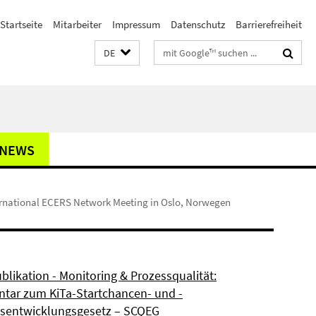
Startseite
Mitarbeiter
Impressum
Datenschutz
Barrierefreiheit
Suchbegriffe
DE
NEWS
rnational ECERS Network Meeting in Oslo, Norwegen
blikation - Monitoring & Prozessqualität:
ar zum KiTa-Startchancen- und -
tsentwicklungsgesetz – SCQEG