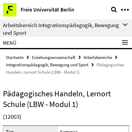
Springe
Service-
Freie Universität Berlin
direkt
Navigation
zu
Arbeitsbereich Integrationspädagogik, Bewegung
Inhalt
und Sport
MENÜ
Startseite
Erziehungswissenschaft
Arbeitsbereiche
Integrationspädagogik, Bewegung und Sport
Pädagogisches
Handeln, Lernort Schule (LBW - Modul 1)
Pädagogisches Handeln, Lernort
Schule (LBW - Modul 1)
(12003)
Typ
Seminar