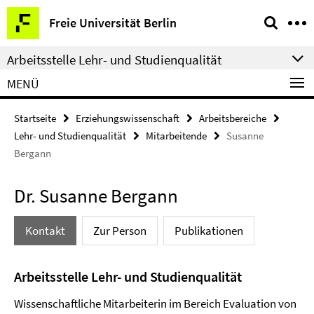
Springe
Service-
Freie Universität Berlin
direkt
Navigation
zu
Arbeitsstelle Lehr- und Studienqualität
Inhalt
MENÜ
Startseite
Erziehungswissenschaft
Arbeitsbereiche
Lehr- und Studienqualität
Mitarbeitende
Susanne
Bergann
Dr. Susanne Bergann
Kontakt
Zur Person
Publikationen
Arbeitsstelle Lehr- und Studienqualität
Wissenschaftliche Mitarbeiterin im Bereich Evaluation von