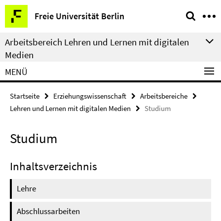
Springe
Service-
Freie Universität Berlin
direkt
Navigation
zu
Arbeitsbereich Lehren und Lernen mit digitalen
Inhalt
Medien
MENÜ
Startseite
Erziehungswissenschaft
Arbeitsbereiche
Lehren und Lernen mit digitalen Medien
Studium
Studium
Inhaltsverzeichnis
Lehre
Abschlussarbeiten