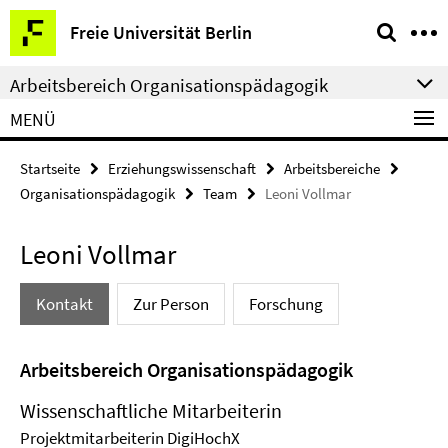
Springe
Service-
Freie Universität Berlin
direkt
Navigation
zu
Arbeitsbereich Organisationspädagogik
Inhalt
MENÜ
Startseite
Erziehungswissenschaft
Arbeitsbereiche
Organisationspädagogik
Team
Leoni Vollmar
Leoni Vollmar
Kontakt
Zur Person
Forschung
Arbeitsbereich Organisationspädagogik
Wissenschaftliche Mitarbeiterin
Projektmitarbeiterin DigiHochX