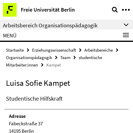
Springe
Service-
Freie Universität Berlin
direkt
Navigation
zu
Arbeitsbereich Organisationspädagogik
Inhalt
MENÜ
Startseite
Erziehungswissenschaft
Arbeitsbereiche
Organisationspädagogik
Team
studentische
Mitarbeiter:innen
Kampet
Luisa Sofie Kampet
Studentische Hilfskraft
Adresse
Fabeckstraße 37
14195 Berlin