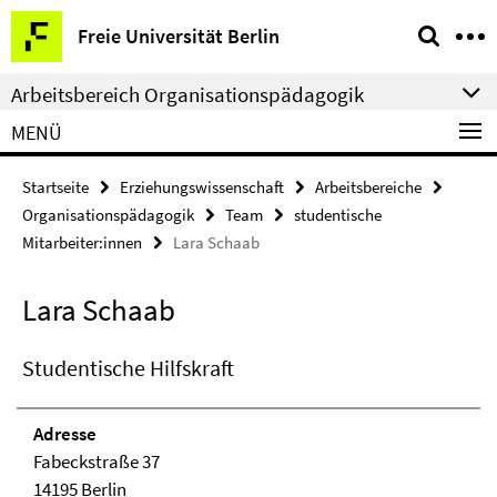
Springe
Service-
Freie Universität Berlin
direkt
Navigation
zu
Arbeitsbereich Organisationspädagogik
Inhalt
MENÜ
Startseite
Erziehungswissenschaft
Arbeitsbereiche
Organisationspädagogik
Team
studentische
Mitarbeiter:innen
Lara Schaab
Lara Schaab
Studentische Hilfskraft
Adresse
Fabeckstraße 37
14195 Berlin