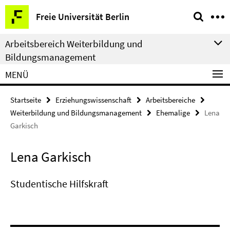
Springe
Service-
Freie Universität Berlin
direkt
Navigation
zu
Arbeitsbereich Weiterbildung und
Inhalt
Bildungsmanagement
MENÜ
Startseite
Erziehungswissenschaft
Arbeitsbereiche
Weiterbildung und Bildungsmanagement
Ehemalige
Lena
Garkisch
Lena Garkisch
Studentische Hilfskraft