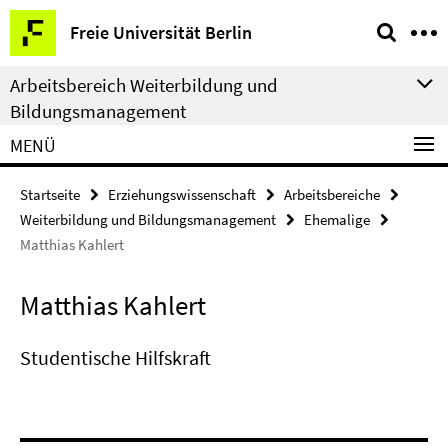
Springe
Service-
Freie Universität Berlin
direkt
Navigation
zu
Arbeitsbereich Weiterbildung und
Inhalt
Bildungsmanagement
MENÜ
Startseite
Erziehungswissenschaft
Arbeitsbereiche
Weiterbildung und Bildungsmanagement
Ehemalige
Matthias Kahlert
Matthias Kahlert
Studentische Hilfskraft