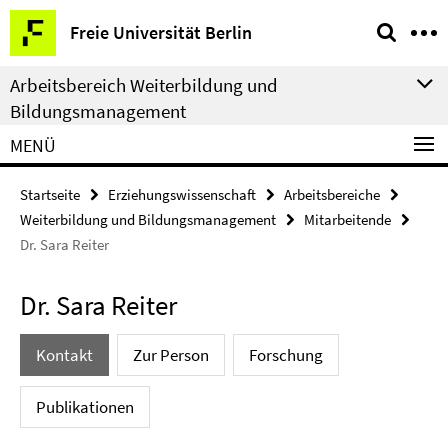
Springe
Service-
Freie Universität Berlin
direkt
Navigation
zu
Arbeitsbereich Weiterbildung und
Inhalt
Bildungsmanagement
MENÜ
Startseite
Erziehungswissenschaft
Arbeitsbereiche
Weiterbildung und Bildungsmanagement
Mitarbeitende
Dr. Sara Reiter
Dr. Sara Reiter
Kontakt
Zur Person
Forschung
Publikationen