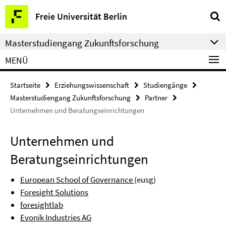
Springe
Service-
Freie Universität Berlin
direkt
Navigation
zu
Masterstudiengang Zukunftsforschung
Inhalt
MENÜ
Startseite
Erziehungswissenschaft
Studiengänge
Masterstudiengang Zukunftsforschung
Partner
Unternehmen und Beratungseinrichtungen
Unternehmen und
Beratungseinrichtungen
European School of Governance
(eusg)
Foresight Solutions
foresightlab
Evonik Industries AG