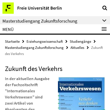
Springe
Service-
Freie Universität Berlin
direkt
Navigation
zu
Masterstudiengang Zukunftsforschung
Inhalt
MENÜ
Startseite
Erziehungswissenschaft
Studiengänge
Masterstudiengang Zukunftsforschung
Aktuelles
Zukunft
des Verkehrs
Zukunft des Verkehrs
In der aktuellen Ausgabe
der Fachzeitschrift
"Internationales
Verkehrswesen" sind
zwei Artikel von
Absolventen des