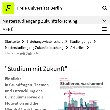
Springe
Service-
Freie Universität Berlin
direkt
Navigation
zu
Masterstudiengang Zukunftsforschung
Inhalt
MENÜ
Startseite
Erziehungswissenschaft
Studiengänge
Masterstudiengang Zukunftsforschung
Aktuelles
"Studium mit Zukunft"
"Studium mit Zukunft"
Einblicke
in Grundfragen, Themen
und Entwicklung des
Curriculums sowie die
Motivation und die
(Berufs-)Aussichten der