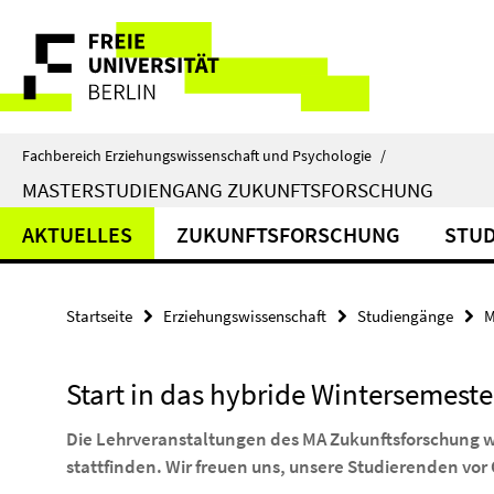
Springe
Service-
direkt
zu
Navigation
Inhalt
Fachbereich Erziehungswissenschaft und Psychologie
/
MASTERSTUDIENGANG ZUKUNFTSFORSCHUNG
AKTUELLES
ZUKUNFTSFORSCHUNG
STU
Startseite
Erziehungswissenschaft
Studiengänge
M
Start in das hybride Wintersemeste
Die Lehrveranstaltungen des MA Zukunftsforschung 
stattfinden. Wir freuen uns, unsere Studierenden vor