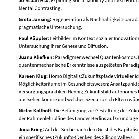
Jo-hsuan Hsu:
Exploring Social Mobility and Ideal Futur
Mental Contrasting.
Greta Jansing:
Regeneration als Nachhaltigkeitsparadi
pragmatische Untersuchung.
Paul Käppler
: Leitbilder im Kontext sozialer Innovatio
Untersuchung ihrer Genese und Diffusion.
Juana Kliefken:
Paradigmenwechsel Quantenkosmos. Me
quantenmechanische Erkenntnisse ausgelösten Parad
Kareen Klug:
Homo Digitalis:Zukunftspfade virtueller I
Möglichkeitsräume im Gesundheitswesen: Ansatzpunkte
Versorgungspraktiken Hennig Zukunftsbild autonomes F
aus-sehen könnte und welches Szenario sich Eltern wün
Niclas Kollhoff:
Die Befähigung zur Gestaltung der Zukunf
der Rahmenlehrpläne des Landes Berlins auf Grundlag
Jona Krieg:
Auf der Suche nach dem Geist des Kapitalis
ein spezifisches (Zukunfts-)Denken des Silicon Valleys.