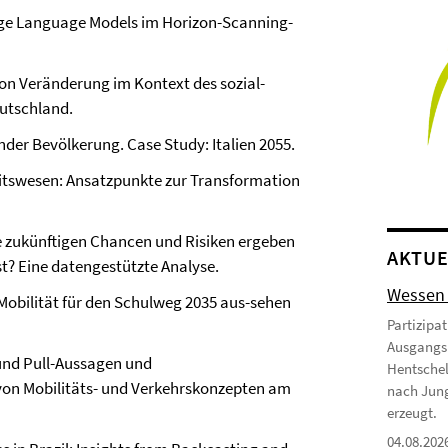
rge Language Models im Horizon-Scanning-
on Veränderung im Kontext des sozial-
utschland.
der Bevölkerung. Case Study: Italien 2055.
tswesen: Ansatzpunkte zur Transformation
he zukünftigen Chancen und Risiken ergeben
AKTUE
st? Eine datengestützte Analyse.
Wessen 
obilität für den Schulweg 2035 aus-sehen
Partizipa
Ausgangsb
 und Pull-Aussagen und
Hentschel
on Mobilitäts- und Verkehrskonzepten am
nach Jung
erzeugt.
04.08.202