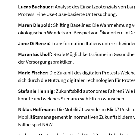
Lucas Buchauer:
Analyse des Einsatzpotenzials von La
Prozess: Eine Use-Case-basierte Untersuchung.
Maren Diepold:
Shifting Baselines: Die Wahrnehmung v
ökologischen Wandels am Beispiel von Ökodörfern in De
Jane Di Renzo:
Transformation Italiens unter schwinden
Maren Eickhoff:
Reale Möglichkeitsräume im Gesundhei
der Versorgungspraktiken.
Marie Fischer:
Die Zukunft des digitalen Protests Welc
sich durch die Nutzung digitaler Technologien für Prote
Stefanie Hennig:
Zukunftsbild autonomes Fahren? Wie M
könnte und welches Szenario sich Eltern wünschen
Niklas Hoffmann
: Die Mobilitätswende im Blick? Push-
Mobilitätsmanagement in normativen Zukunftsbildern v
Fallbeispiel NRW.