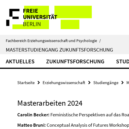
Springe
Service-
direkt
zu
Navigation
Inhalt
Fachbereich Erziehungswissenschaft und Psychologie
/
MASTERSTUDIENGANG ZUKUNFTSFORSCHUNG
AKTUELLES
ZUKUNFTSFORSCHUNG
STU
Startseite
Erziehungswissenschaft
Studiengänge
M
Masterarbeiten 2024
Carolin Becker:
Feministische Perspektiven auf das Ro
Matteo Bruni:
Conceptual Analysis of Futures Workshop’