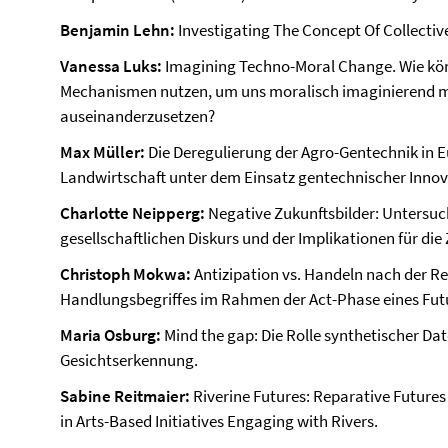
Benjamin Lehn:
Investigating The Concept Of Collectiv
Vanessa Luks:
Imagining Techno-Moral Change. Wie kö
Mechanismen nutzen, um uns moralisch imaginierend m
auseinanderzusetzen?
Max Müller:
Die Deregulierung der Agro-Gentechnik in 
Landwirtschaft unter dem Einsatz gentechnischer Innov
Charlotte Neipperg:
Negative Zukunftsbilder: Untersuc
gesellschaftlichen Diskurs und der Implikationen für di
Christoph Mokwa:
Antizipation vs. Handeln nach der Re
Handlungsbegriffes im Rahmen der Act-Phase eines Futu
Maria Osburg:
Mind the gap: Die Rolle synthetischer Dat
Gesichtserkennung.
Sabine Reitmaier:
Riverine Futures: Reparative Future
in Arts-Based Initiatives Engaging with Rivers.