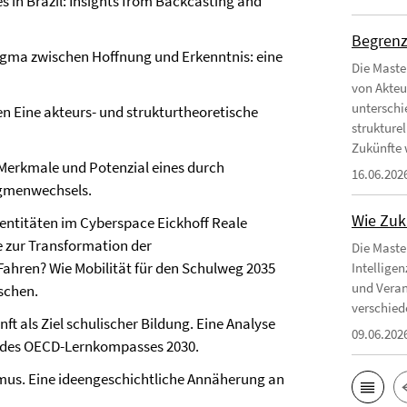
es in Brazil: Insights from Backcasting and
Begrenz
gma zwischen Hoffnung und Erkenntnis: eine
Die Maste
von Akteu
unterschi
nen Eine akteurs- und strukturtheoretische
strukture
Zukünfte 
rkmale und Potenzial eines durch
16.06.202
igmenwechsels.
Wie Zuk
dentitäten im Cyberspace Eickhoff Reale
 zur Transformation der
Die Maste
ahren? Wie Mobilität für den Schulweg 2035
Intellige
und Veran
schen.
verschied
t als Ziel schulischer Bildung. Eine Analyse
09.06.202
e des OECD-Lernkompasses 2030.
mus. Eine ideengeschichtliche Annäherung an