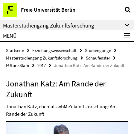
Springe
Service-
Freie Universität Berlin
direkt
Navigation
zu
Masterstudiengang Zukunftsforschung
Inhalt
MENÜ
Startseite
Erziehungswissenschaft
Studiengänge
Masterstudiengang Zukunftsforschung
Schaufenster
FUture Slam
2017
Jonathan Katz: Am Rande der Zukunft
Jonathan Katz: Am Rande der
Zukunft
Jonathan Katz, ehemals wbM Zukunftsforschung: Am
Rande der Zukunft