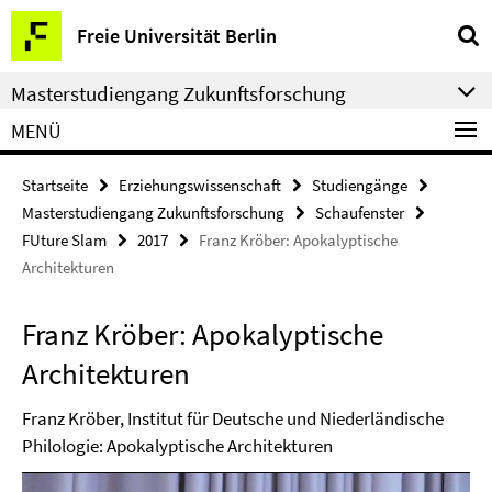
Springe
Service-
Freie Universität Berlin
direkt
Navigation
zu
Masterstudiengang Zukunftsforschung
Inhalt
MENÜ
Startseite
Erziehungswissenschaft
Studiengänge
Masterstudiengang Zukunftsforschung
Schaufenster
FUture Slam
2017
Franz Kröber: Apokalyptische
Architekturen
Franz Kröber: Apokalyptische
Architekturen
Franz Kröber, Institut für Deutsche und Niederländische
Philologie: Apokalyptische Architekturen