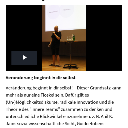
Play
Video
Veränderun
g
beginnt in dir selbst
Veränderung beginnt in dir selbst! – Dieser Grundsatz kann
mehr als nur eine Floskel sein. Dafür gilt es
(Un-)Möglichkeitsdiskurse, radikale Innovation und die
Theorie des "Innere Teams" zusammen zu denken und
unterschiedliche Blickwinkel einzunehmen: z. B. Anil K.
Jains sozialwissenschaftliche Sicht, Guido Röbens