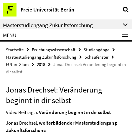
Springe
Service-
Freie Universität Berlin
direkt
Navigation
zu
Masterstudiengang Zukunftsforschung
Inhalt
MENÜ
Startseite
Erziehungswissenschaft
Studiengänge
Masterstudiengang Zukunftsforschung
Schaufenster
FUture Slam
2018
Jonas Drechsel: Veränderung beginnt in
dir selbst
Jonas Drechsel: Veränderung
beginnt in dir selbst
Video Beitrag 5:
Veränderun
g
beginnt in dir selbst
Jonas Drechsel,
weiterbildender Masterstudiengang
Zukunftsforschung