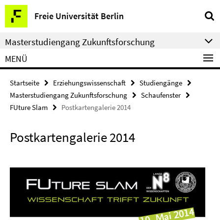
Springe
Service-
Freie Universität Berlin
direkt
Navigation
zu
Masterstudiengang Zukunftsforschung
Inhalt
MENÜ
Startseite
Erziehungswissenschaft
Studiengänge
Masterstudiengang Zukunftsforschung
Schaufenster
FUture Slam
Postkartengalerie 2014
Postkartengalerie 2014