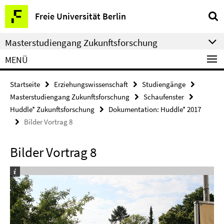
Springe
Service-
Freie Universität Berlin
direkt
Navigation
zu
Masterstudiengang Zukunftsforschung
Inhalt
MENÜ
Startseite
Erziehungswissenschaft
Studiengänge
Masterstudiengang Zukunftsforschung
Schaufenster
Huddle* Zukunftsforschung
Dokumentation: Huddle* 2017
Bilder Vortrag 8
Bilder Vortrag 8