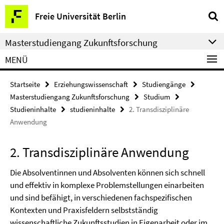
Springe
Service-
Freie Universität Berlin
direkt
Navigation
zu
Masterstudiengang Zukunftsforschung
Inhalt
MENÜ
Startseite
Erziehungswissenschaft
Studiengänge
Masterstudiengang Zukunftsforschung
Studium
Studieninhalte
studieninhalte
2. Transdisziplinäre
Anwendung
2. Transdisziplinäre Anwendung
Die Absolventinnen und Absolventen können sich schnell
und effektiv in komplexe Problemstellungen einarbeiten
und sind befähigt, in verschiedenen fachspezifischen
Kontexten und Praxisfeldern selbstständig
wissenschaftliche Zukunftsstudien in Eigenarbeit oder im