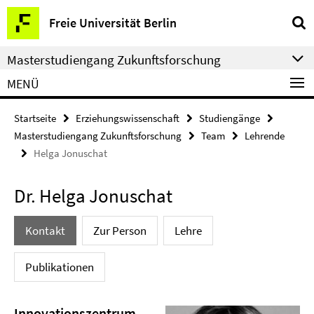
Springe
Service-
Freie Universität Berlin
direkt
Navigation
zu
Masterstudiengang Zukunftsforschung
Inhalt
MENÜ
Startseite
Erziehungswissenschaft
Studiengänge
Masterstudiengang Zukunftsforschung
Team
Lehrende
Helga Jonuschat
Dr. Helga Jonuschat
Kontakt
Zur Person
Lehre
Publikationen
Innovationszentrum