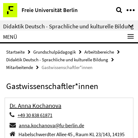
Springe
Service-
Freie Universität Berlin
direkt
Navigation
zu
Didaktik Deutsch - Sprachliche und kulturelle Bildung
Inhalt
MENÜ
Startseite
Grundschulpädagogik
Arbeitsbereiche
Didaktik Deutsch - Sprachliche und kulturelle Bildung
Mitarbeitende
Gastwissenschaftler*innen
Gastwissenschaftler*innen
Dr. Anna Kochanova
+49 30 838 61871
anna.kochanova@fu-berlin.de
Habelschwerdter Allee 45 , Raum KL 23/143, 14195