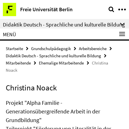
Springe
Service-
Freie Universität Berlin
direkt
Navigation
zu
Didaktik Deutsch - Sprachliche und kulturelle Bildung
Inhalt
MENÜ
Startseite
Grundschulpädagogik
Arbeitsbereiche
Didaktik Deutsch - Sprachliche und kulturelle Bildung
Mitarbeitende
Ehemalige Mitarbeitende
Christina
Noack
Christina Noack
Projekt "Alpha Familie -
Generationsübergreifende Arbeit in der
Grundbildung"
Teilprojekt "Förderung von Literalität in der