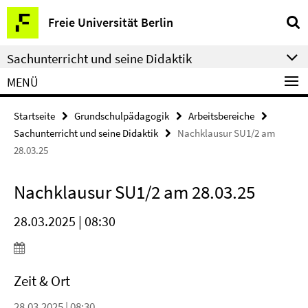
Springe
Service-
Freie Universität Berlin
direkt
Navigation
zu
Sachunterricht und seine Didaktik
Inhalt
MENÜ
Startseite
Grundschulpädagogik
Arbeitsbereiche
Sachunterricht und seine Didaktik
Nachklausur SU1/2 am
28.03.25
Nachklausur SU1/2 am 28.03.25
28.03.2025 | 08:30
Zeit & Ort
28.03.2025 | 08:30